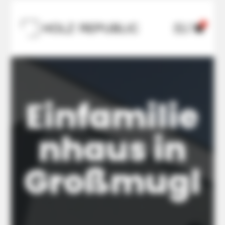
0

U

Einfamilie
nhaus in
Großmugl