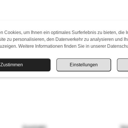
 Cookies, um Ihnen ein optimales Surferlebnis zu bieten, die I
te zu personalisieren, den Datenverkehr zu analysieren und Ih
zeigen. Weitere Informationen finden Sie in unserer Datenschu
Zustimmen
Einstellungen
Kontakt
Si