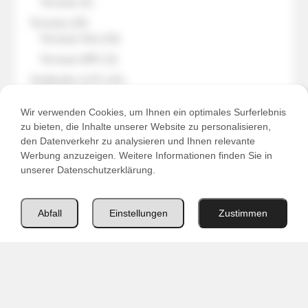
3
Terrasse
3
products
29
Terrasse
29
products
20
Terrasse Holz
20
products
5
Terrasse WPC
5
products
41
Vinylboden (LVT)
41
36
products
Holzoptik
36
products
Wir verwenden Cookies, um Ihnen ein optimales Surferlebnis
5
Steinoptik
5
zu bieten, die Inhalte unserer Website zu personalisieren,
products
30
Zubehör
30
den Datenverkehr zu analysieren und Ihnen relevante
products
11
Bodenzubehör
11
Werbung anzuzeigen. Weitere Informationen finden Sie in
products
unserer Datenschutzerklärung.
11
Sockelleisten
11
products
7
Terrassenzubehör
7
products
Abfall
Einstellungen
Zustimmen
Informationen