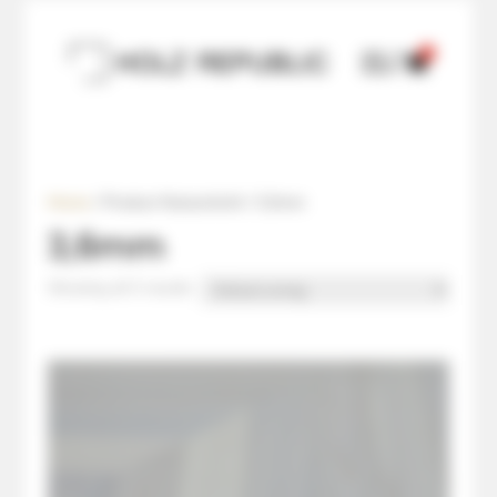
0

U

Home
/ Product Nutzschicht / 3,6mm
3,6mm
Showing all 3 results