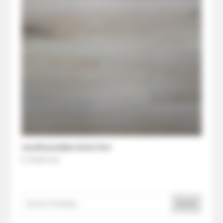
Landhausdiele Eiche Fiori
€ 78,00
/m2
Suche