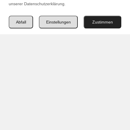
unserer Datenschutzerklärung.
Paketpreis
51.24
EUR
Paketinhalt
0.61
m2
Abfall
Einstellungen
Zustimmen
Paketinhalt
(m2)
Preis
Chevron
In den Warenkorb
Eiche
Balo
Menge
FACHBERATUNG
Haben SIe Fragen zu diesem Produkt oder
benötigen Sie eine allgemeine Beratung?