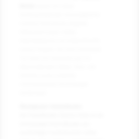
Muster
eignet sich dieser
Eichenparkettboden hervorragend für
moderne Wohnräume, elegante
Altbauwohnungen, Hotels,
Geschäftsräume und anspruchsvolle
Interior-Projekte. Der helle Cremeweiß-
Ton lässt sich besonders gut mit
Naturmaterialien, Beige-, Grau- und
Erdtönen sowie modernen
minimalistischen Einrichtungen
kombinieren.
Ökologischer Holzfußboden
Der Parkettboden Chevron Eiche ist ein
hochwertiger Holzfußboden aus
nachhaltiger Forstwirtschaft. Daher