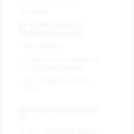
charakteristische Chevron-
Verlegemuster.
Die 3 wichtigsten Vorteile des
Parkettbodens Chevron Eiche
Zeitlos und elegant
Langlebig und leicht zu pflegen dank
hartwachsgeölter Oberfläche
Warm und angenehm unter den
Füßen
Chevron ist ein einzigartiger Parkett-
Stil
Mit seinem klassischen
45°-Chevron-