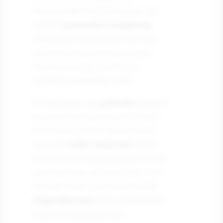
französischen Fischgrätmusters. Die
dezente
cremeweiße Farbgebung
verleiht dem Parkettboden eine helle,
freundliche Ausstrahlung und lässt
Räume großzügig, modern und
besonders hochwertig wirken.
Die Oberfläche wird
gebürstet
, wodurch
die natürliche Maserung und Struktur
der Eiche angenehm hervorgehoben
wird. Eine
matte Lackierung
schützt
das Holz und sorgt gleichzeitig für eine
zurückhaltende, natürliche Optik ohne
störenden Glanz. Die umlaufende
4-
seitige Mikrofase
betont jede einzelne
Diele und unterstreicht das