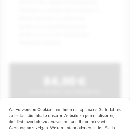
sind wir stolz, zeitlose und ökologische
Fußböden von Mutter Natur anbieten zu
können, die nicht nur schön sind,
sondern auch ein gutes Gewissen
fördern und von einer nachhaltigen
Produktion stammen.
84,00 €
pro m2, inkl. MwSt., zzgl. Versandkosten
Sofort lieferbar oder abholbereit in
Wir verwenden Cookies, um Ihnen ein optimales Surferlebnis
unserem Lager in 2201 Seyring bei Wien
zu bieten, die Inhalte unserer Website zu personalisieren,
den Datenverkehr zu analysieren und Ihnen relevante
Werbung anzuzeigen. Weitere Informationen finden Sie in