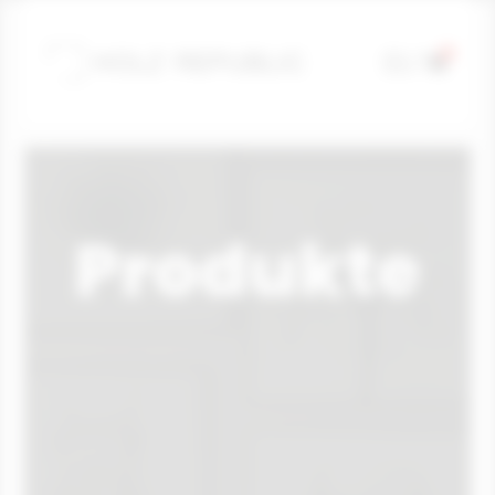
0

U

Produkte