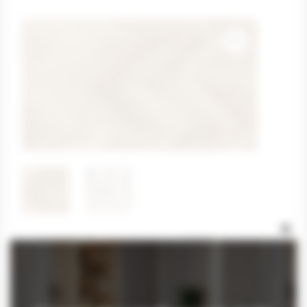
Clos
Produkt Nr.
140181
this
modu
Länge
725mm
Breite
130mm
Gesamtstärke
14mm