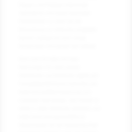
Eleganz und Prestige miteinander
verbindet.So wird dieser besondere
Parkettboden vor allem bei der
Renovierung von Altbauten eingesetzt.
Sowohl rustikale als auch ruhige
Sortierungen sind aktuell sehr gefragt.
Doch auch für helle und neue
Wohnungen mit vielen glatten
Oberflächen und Strukturen eignet sich
Fischgrätparkett Esche Cashmere und
bietet eine perfekte Ergänzung zum
modernen Wohndesign. Das Parkett ist
heute in vielen Strukturen erhältlich und
bietet somit eine ganze Reihe an
Möglichkeiten bei der Gestaltung Ihres