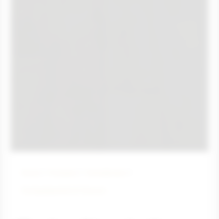
Home
Produkte
Parkettboden
Fischgrätparkett & Chevron