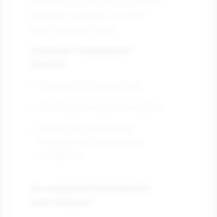
Fußbodens. Es kann auch mit anderen
Materialien wie Marmor und Stein
stilvoll kombiniert werden.
Vorteile des Fischgrätparkett
Cashmere:
Elegantes und zeitloses Design
Mit Fußbodenheizungen kompatibel
Schnelle und unkomplizierte
Verlegung dank moderner Click
Verriegelung.
Wer verlegt mein Fischgrätparkett
Esche Cashmere?