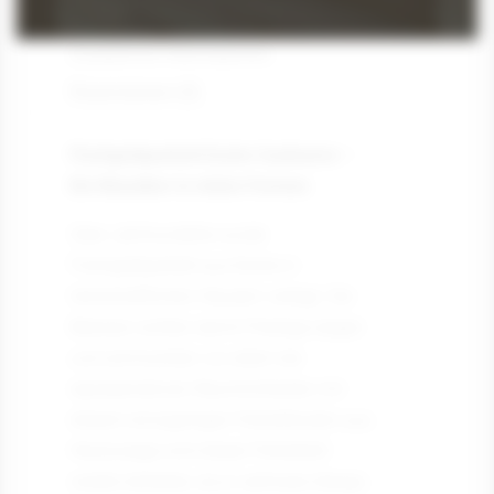
Beschreibung
Zusätzliche Informationen
Rezensionen (0)
Fischgrätparkett Esche Cashmere –
Ein Klassiker in vielen Formen
Über Jahrhunderte wurde
Fischgrätparkett aus Esche in
herrschaftlichen Häusern verlegt. Die
Besitzer wollten damit Prestige zeigen
und schmückten vor allem die
repräsentativen Räumlichkeiten mit
diesem einzigartigen Parkettboden aus.
Heutzutage wird dieser Parkettstil
wieder beliebter, da er zeitloses Design,