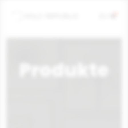
0

U

Produkte