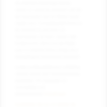
Als erfahrener Bodenleger Betrieb
wissen wir worauf es ankommt und wie
der erwünschte Look am Besten erzielt
werden kann. Fischgrätparkett Esche ist
ein Klassiker für alle Arten von
Wohnräumen, ob Wohn- Schlaf- oder
Kinderzimmer. Gerne wird der Boden
auch in modernen Büros verlegt, da er
eine gediegene Atmosphäre ausstrahlt.
Unsere Landhausdiele kann vollflächig
verklebt werden (bei Fußbodenheizung
empfohlen). Wir verwenden nur
hochwertigen und
emissionsarmen
Parkettkleber
.
Kontaktieren Sie uns, wir beraten Sie