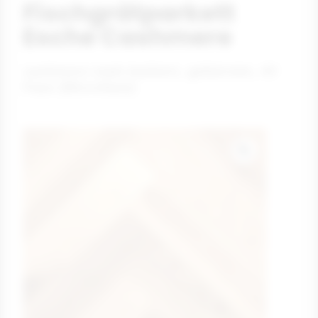
Fischgrätparkett
Esche Cashmere
cashmere matt-lackiert, gebürstet, 4V
Fase (Microfase)